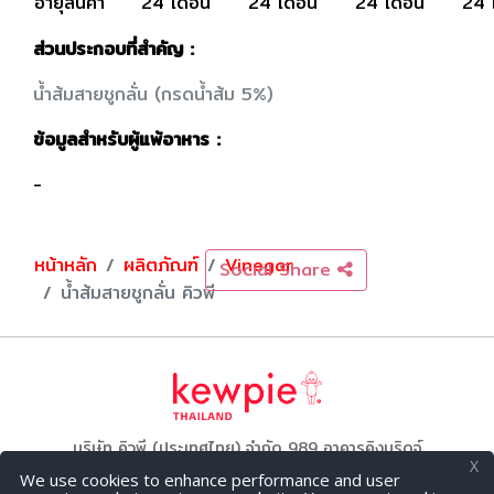
อายุสินค้า
24 เดือน
24 เดือน
24 เดือน
24 
ส่วนประกอบที่สำคัญ :
น้ำส้มสายชูกลั่น (กรดน้ำส้ม 5%)
ข้อมูลสำหรับผู้แพ้อาหาร :
-
หน้าหลัก
ผลิตภัณฑ์
Vinegar
Social Share
น้ำส้มสายชูกลั่น คิวพี
บริษัท คิวพี (ประเทศไทย) จำกัด 989 อาคารคิงบริดจ์
X
ทาวเวอร์ ชั้น 26 ถนนพระราม 3, บางโพงพาง, ยานนาวา,
We use cookies to enhance performance and user