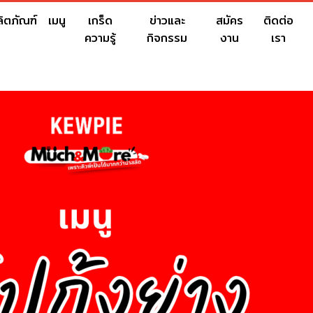
ลิตภัณฑ์
เมนู
เกร็ด
ข่าวและ
สมัคร
ติดต่อ
ความรู้
กิจกรรม
งาน
เรา