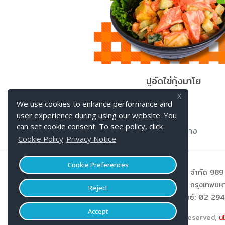
ปูอัดไข่กุ้งมาโย
X
We use cookies to enhance performance and
user experience during using our website. You
can set cookie consent. To see policy, click
หน้าหลัก
เมนู
แร็ปกุ้งย่าง
Cookie Policy
Privacy Notice
Cookie Preferences
บริษัท คิวพี (ประเทศไทย) จำกัด 989
3, บางโพงพาง, ยานนาวา, กรุงเทพ
Reject
โทร: 02 294 5115 แฟกซ์: 02 29
Accept
© 2026 KEWPIE (THAILAND) CO.,LTD. All Rights Reserved,
น