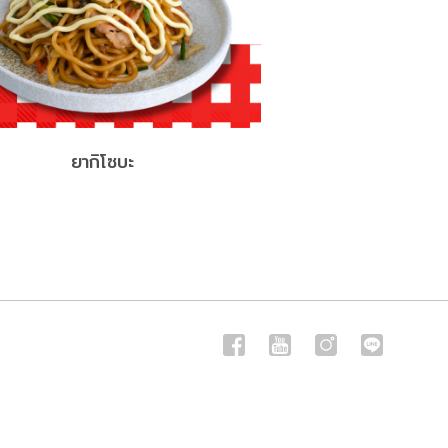
ยากิโซบะ
เมี่ยงอกไ