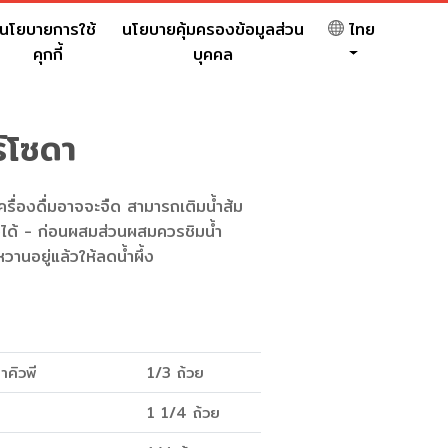
นโยบายการใช้
นโยบายคุ้มครองข้อมูลส่วน
ไทย
คุกกี้
บุคคล
ร์โซดา
ครื่องดื่มอาจจะจืด สามารถเติมน้ำส้ม
งได้ - ก่อนผสมส่วนผสมควรชิมน้ำ
วานอยู่แล้วให้ลดน้ำผึ้ง
าคิวพี
1/3 ถ้วย
1 1/4 ถ้วย