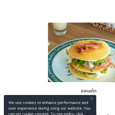
แพนเค้ก
X
We use cookies to enhance performance and
user experience during using our website. You
can set cookie consent. To see policy, click