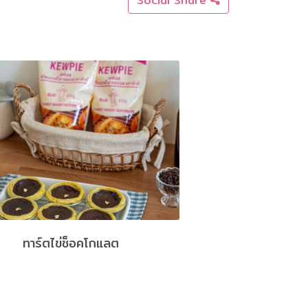
Social Share
ทาร์ตไข่ช็อคโกแลต
Egg muf