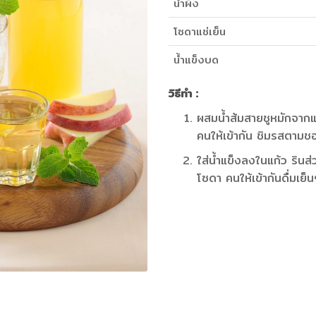
น้ำผึ้ง
โซดาแช่เย็น
น้ำแข็งบด
วิธีทำ :
ผสมน้ำส้มสายชูหมักจากแอ
คนให้เข้ากัน ชิมรสตามช
ใส่น้ำแข็งลงในแก้ว รินส
โซดา คนให้เข้ากันดื่มเย็