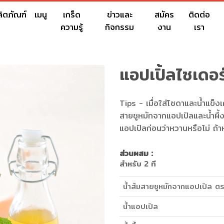
ลิตภัณฑ์
เมนู
เกร็ด
ข่าวและ
สมัคร
ติดต่อ
ความรู้
กิจกรรม
งาน
เรา
แอปเปิ้ลไซเดอ
Tips - เมื่อใส่โซดาและน้ำแข็งเ
สายชูหมักจากแอปเปิลและน้ำผึ้
แอปเปิลก่อนว่าหวานหรือไม่ ถ้าห
ส่วนผสม :
สำหรับ 2 ที
น้ำส้มสายชูหมักจากแอปเปิล ตร
น้ำแอปเปิล